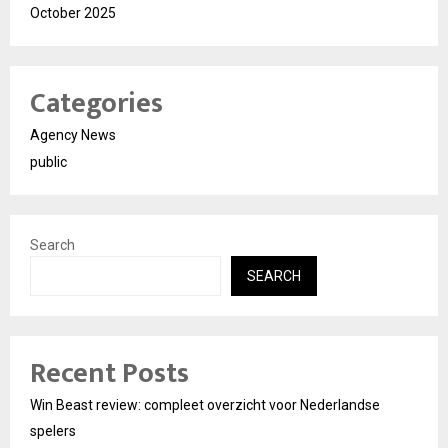
October 2025
Categories
Agency News
public
Search
SEARCH
Recent Posts
Win Beast review: compleet overzicht voor Nederlandse
spelers