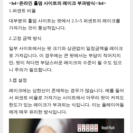
<h4>온라인 홀덤 사이트의 레이크 부과방식</h4>
1.퍼센트 비율
대부분의 홀덤 사이트는 팟에서 2.5~5 퍼센트의 레이크를
가져가는 것이 통상적입니다.
2.고정 금액 방식
일부 사이트에서는 팟 크기와 상관없이 일정금액을 레이크
로 가져갑니다. 이 경우에는 큰 팟에서는 부담이 적어지지
만, 팟이 작다면 부담스러운 레이크의 수준이 될 수도 있으
니 주의가 필요합니다.
3.캡 설정
레이크에는 상한선이 존재하는 경우가 많습니다. 예를 들어
서 퍼센트 비율로 가져가는 사이트에서 아무리 팟이 커져도
한도가 있는 레이크가 부과되는 식입니다. 이는 플레이어들
에게 매우 유리한 방식입니다.