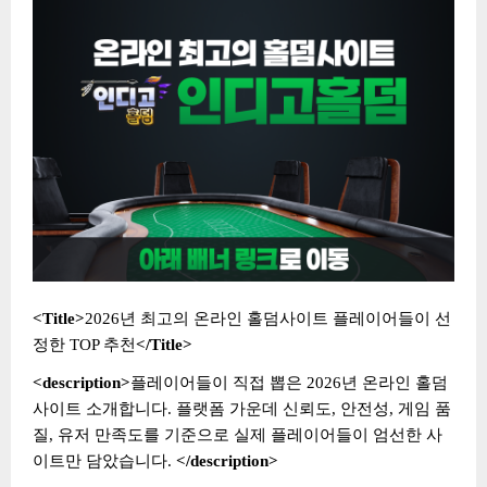
<Title>
2026년 최고의 온라인 홀덤사이트 플레이어들이 선
정한 TOP 추천
</Title>
<description>
플레이어들이 직접 뽑은 2026년 온라인 홀덤
사이트 소개합니다. 플랫폼 가운데 신뢰도, 안전성, 게임 품
질, 유저 만족도를 기준으로 실제 플레이어들이 엄선한 사
이트만 담았습니다.
</description>