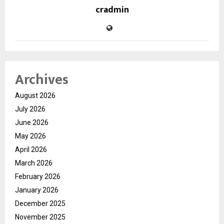
cradmin
Archives
August 2026
July 2026
June 2026
May 2026
April 2026
March 2026
February 2026
January 2026
December 2025
November 2025