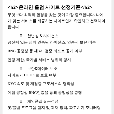
<h2>온라인 홀덤 사이트 선정기준</h2>
무엇보다 최적의 환경을 찾는 것이 가장 중요합니다. 나에
게 맞는 서비스를 제공하는 사이트인지 확인하고 선택해야
합니다.

합법성 & 라이선스
공신력 있는 심의 인증된 라이선스, 인증서 보유 여부
RNG 공정성 등 제3자 검증 리포트 공개 여부
연령 제한, 국가별 서비스 범위의 명시

보안&데이터 보호
사이트가 HTTPS로 보호 여부
KYC 속도 및 재검증 프로세스의 명확성
게임 공정성 RNG인증을 통해 공정성을 증명

게임품질 & 공정성
봇/불법 프로그램 탐지 및 제재 정책, 짜고치기 모니터링